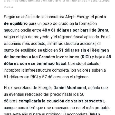
El barril de crudo Brent bajó en junio al valor mínimo en tres meses. (Europa
Press)
Según un análisis de la consultora Aleph Energy, el
punto
de equilibrio
para un pozo de crudo en la formación
neuquina oscila entre
48 y 61 dólares por barril de Brent
,
según el tipo de proyecto y el régimen fiscal aplicado. En el
escenario más acotado, sin infraestructura adicional, el
punto de equilibrio se ubica en
51 dólares sin el Régimen
de Incentivo a las Grandes Inversiones (RIGI)
y baja a
48
dólares con ese beneficio fiscal
. Cuando el cálculo
incorpora la infraestructura completa, los valores suben a
61 dólares sin RIGI y 57 dólares con el régimen.
El ex secretario de Energía,
Daniel Montamat
, señaló que
un eventual retroceso del precio hasta los 50
dólares
complicaría la ecuación de varios proyecto
s,
aunque consideró que ese escenario no es el más probable
para este año ni para el próximo. El economista
Julián