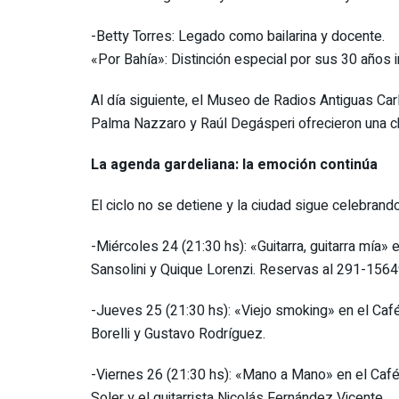
-Betty Torres: Legado como bailarina y docente.
«Por Bahía»: Distinción especial por sus 30 años i
Al día siguiente, el Museo de Radios Antiguas Carl
Palma Nazzaro y Raúl Degásperi ofrecieron una char
La agenda gardeliana: la emoción continúa
El ciclo no se detiene y la ciudad sigue celebrando 
-Miércoles 24 (21:30 hs): «Guitarra, guitarra mía»
Sansolini y Quique Lorenzi. Reservas al 291-156
-Jueves 25 (21:30 hs): «Viejo smoking» en el Café
Borelli y Gustavo Rodríguez.
-Viernes 26 (21:30 hs): «Mano a Mano» en el Café 
Soler y el guitarrista Nicolás Fernández Vicente.