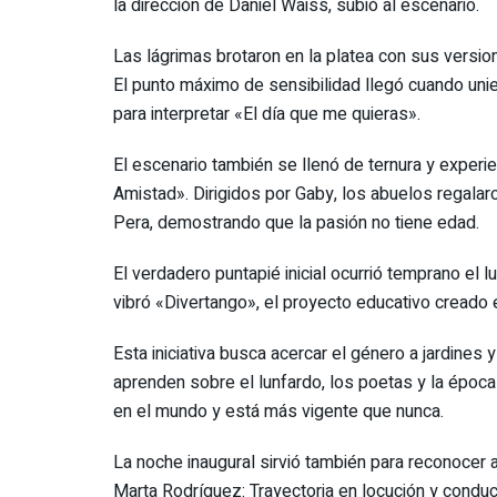
la dirección de Daniel Waiss, subió al escenario.
Las lágrimas brotaron en la platea con sus versio
El punto máximo de sensibilidad llegó cuando uni
para interpretar «El día que me quieras».
El escenario también se llenó de ternura y experie
Amistad». Dirigidos por Gaby, los abuelos regalaro
Pera, demostrando que la pasión no tiene edad.
El verdadero puntapié inicial ocurrió temprano el l
vibró «Divertango», el proyecto educativo creado 
Esta iniciativa busca acercar el género a jardines 
aprenden sobre el lunfardo, los poetas y la época 
en el mundo y está más vigente que nunca.
La noche inaugural sirvió también para reconocer
Marta Rodríguez: Trayectoria en locución y conduc