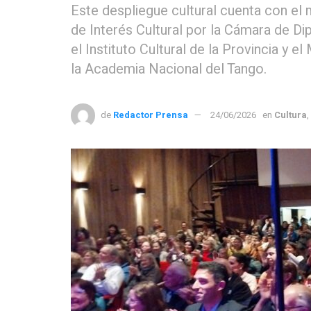
Este despliegue cultural cuenta con el 
de Interés Cultural por la Cámara de D
el Instituto Cultural de la Provincia y e
la Academia Nacional del Tango.
de
Redactor Prensa
24/06/2026
en
Cultura
,