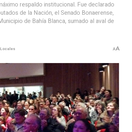
máximo respaldo institucional. Fue declarado
iputados de la Nación, el Senado Bonaerense,
l Municipio de Bahía Blanca, sumado al aval de
A
Locales
A