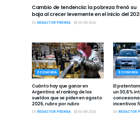
Cambio de tendencia: la pobreza frenó su
baja al crecer levemente en el inicio del 202
DE
REDACTOR PRENSA
04/08/2026
ECONOMÍA
ECONOMÍA
Cuánto hay que ganar en
El patentam
Argentina: el ranking de los
un 30,6% int
sueldos que se piden en agosto
concesionar
2026, rubro por rubro
incentivos f
DE
REDACTOR PRENSA
03/08/2026
DE
REDACTOR 