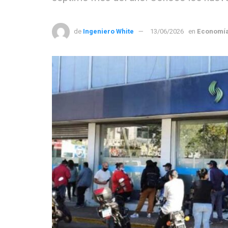
de
Ingeniero White
13/06/2026
en
Economí