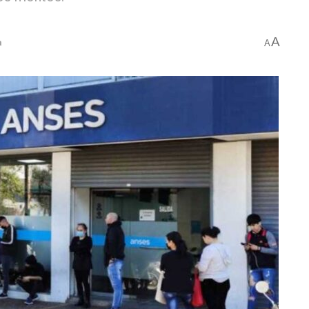
A
a
A