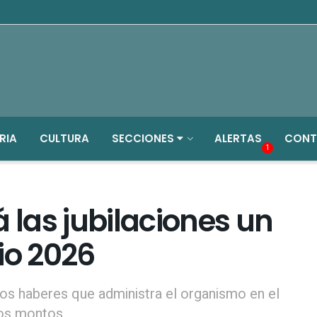
RIA
CULTURA
SECCIONES
ALERTAS
CONT
1
las jubilaciones un
lio 2026
 los haberes que administra el organismo en el
os montos.