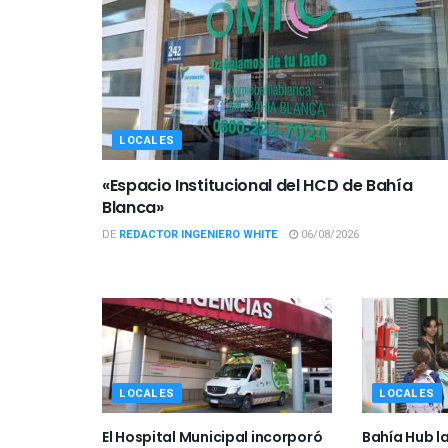
LOCALES
«Espacio Institucional del HCD de Bahía
Blanca»
DE
REDACTOR INGENIERO WHITE
06/08/2026
LOCALES
LOCALES
El Hospital Municipal incorporó
Bahía Hub l