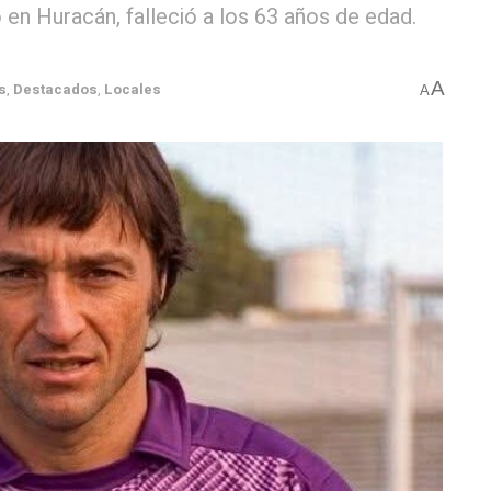
 en Huracán, falleció a los 63 años de edad.
A
s
,
Destacados
,
Locales
A