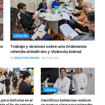
LOCALES
ña
Trabajo y avances sobre una Ordenanza
referida al Maltrato y Violencia Animal
DE
REDACTOR PRENSA
07/08/2026
CIENCIA
para disfrutar en el
Científicos bahienses realizan
nte el fin de semana
un avance clave para entender