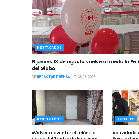
DESTACADOS
El jueves 13 de agosto vuelve al ruedo la Pe
del Globo
DE
REDACTOR PRENSA
08/08/2026
DESTACADOS
LOCALES
«Volver a levantar el telón», el
Actividades 
deseo del Teatro de Ingeniero
Puerto dura