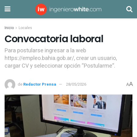
Inicio
Locales
Convocatoria laboral
Para postularse ingresar a la web
https://empleo.bahia.gob.ar/, crear un usuario,
cargar CV y seleccionar opción “Postularme”.
A
de
Redactor Prensa
28/05/2026
A