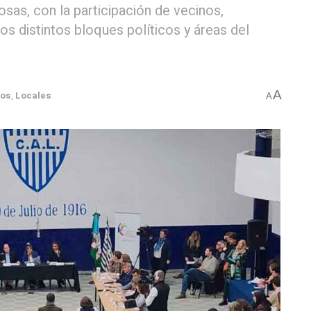
Rosas, con la participación de vecinos,
los distintos bloques políticos y áreas del
A
dos
,
Locales
A