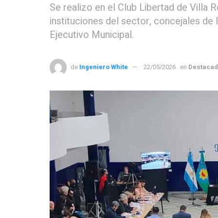
Se realizo en el Club Libertad de Villa 
instituciones del sector, concejales de 
Ejecutivo Municipal.
de
Ingeniero White
22/05/2026
en
Destaca