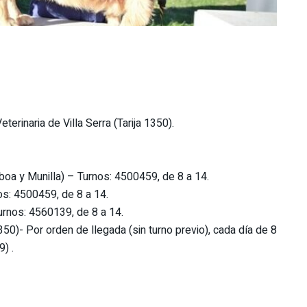
terinaria de Villa Serra (Tarija 1350).
boa y Munilla) – Turnos: 4500459, de 8 a 14.
os: 4500459, de 8 a 14.
urnos: 4560139, de 8 a 14.
1350)- Por orden de llegada (sin turno previo), cada día de 8
) .