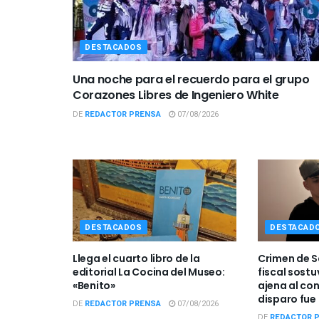
DESTACADOS
Una noche para el recuerdo para el grupo
Corazones Libres de Ingeniero White
DE
REDACTOR PRENSA
07/08/2026
DESTACADOS
DESTACAD
Llega el cuarto libro de la
Crimen de S
editorial La Cocina del Museo:
fiscal sostu
«Benito»
ajena al con
disparo fue
DE
REDACTOR PRENSA
07/08/2026
DE
REDACTOR 