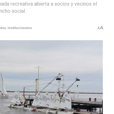
rnada recreativa abierta a socios y vecinos el
cho social.
A
ados
,
Institucionales
A