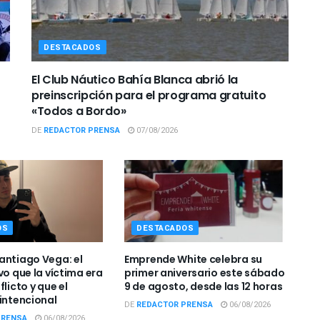
DESTACADOS
El Club Náutico Bahía Blanca abrió la
preinscripción para el programa gratuito
«Todos a Bordo»
DE
REDACTOR PRENSA
07/08/2026
OS
DESTACADOS
antiago Vega: el
Emprende White celebra su
vo que la víctima era
primer aniversario este sábado
flicto y que el
9 de agosto, desde las 12 horas
 intencional
DE
REDACTOR PRENSA
06/08/2026
PRENSA
06/08/2026