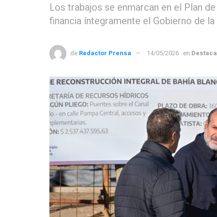
Los trabajos se enmarcan en el Plan d
financia íntegramente el Gobierno de la
de
Redactor Prensa
14/05/2026
en
Destac