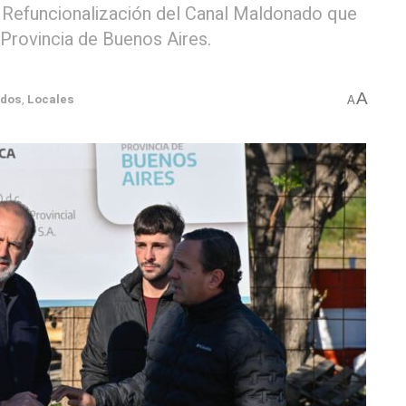
e Refuncionalización del Canal Maldonado que
 Provincia de Buenos Aires.
A
ados
,
Locales
A