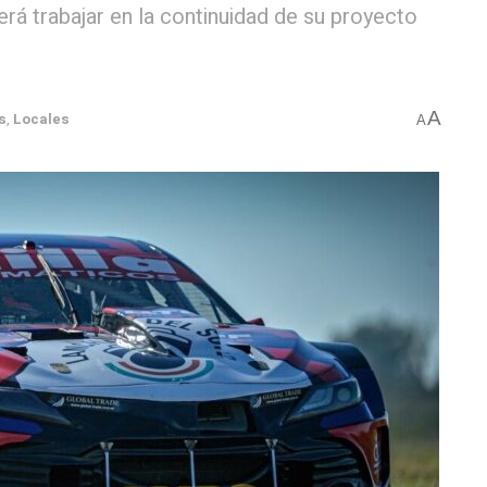
rá trabajar en la continuidad de su proyecto
A
s
,
Locales
A