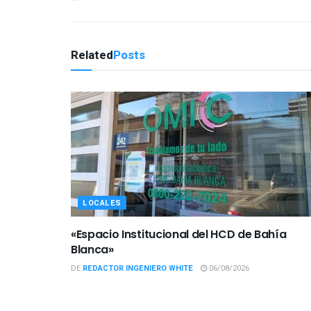
Related
Posts
LOCALES
«Espacio Institucional del HCD de Bahía
Blanca»
DE
REDACTOR INGENIERO WHITE
06/08/2026