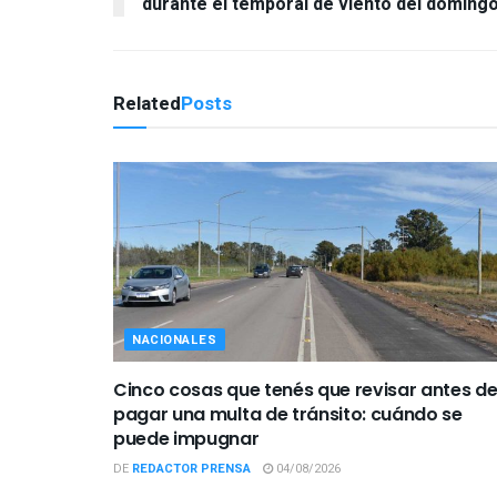
durante el temporal de viento del doming
Related
Posts
NACIONALES
Cinco cosas que tenés que revisar antes d
pagar una multa de tránsito: cuándo se
puede impugnar
DE
REDACTOR PRENSA
04/08/2026