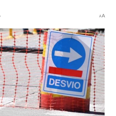
A
o
A