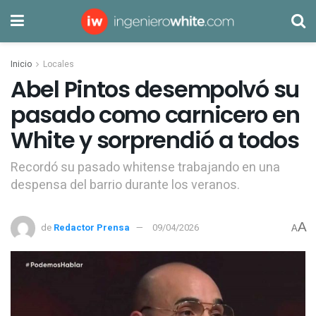
Inicio
Locales
Abel Pintos desempolvó su
pasado como carnicero en
White y sorprendió a todos
Recordó su pasado whitense trabajando en una
despensa del barrio durante los veranos.
A
de
Redactor Prensa
09/04/2026
A