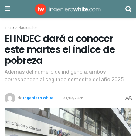
Inicio
Nacionales
El INDEC dará a conocer
este martes el índice de
pobreza
Además del número de indigencia, ambos
corresponden al segundo semestre del año 2025.
A
de
Ingeniero White
31/03/2026
A