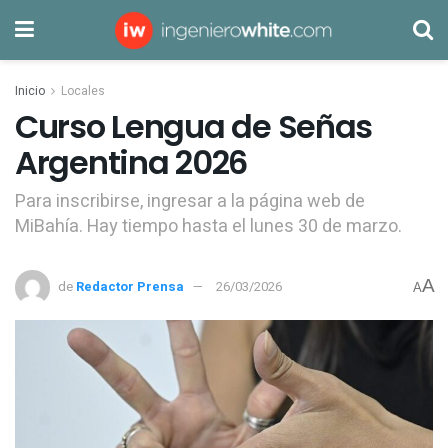
Inicio
Locales
Curso Lengua de Señas
Argentina 2026
Para inscribirse, ingresar a la página web de
MiBahía. Hay tiempo hasta el lunes 30 de marzo.
A
de
Redactor Prensa
26/03/2026
A