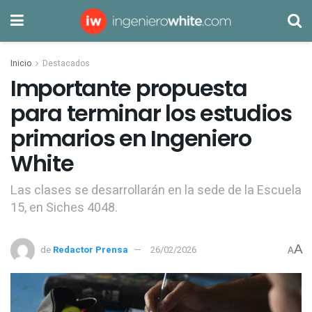
Inicio
Destacados
Importante propuesta
para terminar los estudios
primarios en Ingeniero
White
Las clases se desarrollarán en la sede de la Escuela
15, en Siches 4048.
A
de
Redactor Prensa
26/02/2026
A