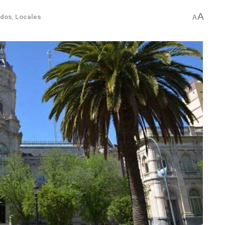
A
ados
,
Locales
A