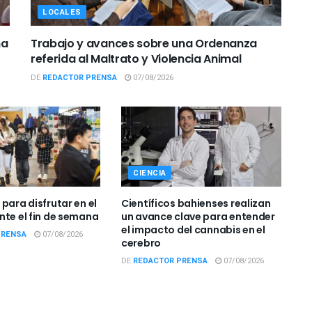
LOCALES
ña
Trabajo y avances sobre una Ordenanza
referida al Maltrato y Violencia Animal
DE
REDACTOR PRENSA
07/08/2026
CIENCIA
para disfrutar en el
Científicos bahienses realizan
nte el fin de semana
un avance clave para entender
el impacto del cannabis en el
PRENSA
07/08/2026
cerebro
DE
REDACTOR PRENSA
07/08/2026