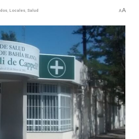
A
ados
,
Locales
,
Salud
A