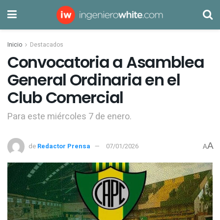
Inicio
Destacados
Convocatoria a Asamblea
General Ordinaria en el
Club Comercial
Para este miércoles 7 de enero.
A
de
Redactor Prensa
07/01/2026
A