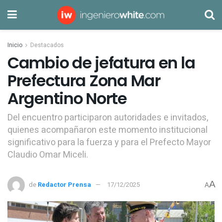
Inicio
Destacados
Cambio de jefatura en la
Prefectura Zona Mar
Argentino Norte
Del encuentro participaron autoridades e invitados,
quienes acompañaron este momento institucional
significativo para la fuerza y para el Prefecto Mayor
Claudio Omar Miceli.
A
de
Redactor Prensa
17/12/2025
A