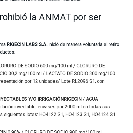
ohibió la ANMAT por ser
irma
RIGECIN LABS S.A.
inició de manera voluntaria el retiro
oductos:
LORURO DE SODIO 600 mg/100 ml / CLORURO DE
CIO 30,2 mg/100 ml / LACTATO DE SODIO 300 mg/100
 presentación por 12 unidades/ Lote RL2096 S1, con
NYECTABLES Y/O IRRIGACIÓN
RIGECIN
/ AGUA
ción inyectable, envases por 2000 ml en todas sus
 los siguientes lotes: HO4122 S1, HO4123 S1, HO4124 S1
CIN
0,90% / CLORURO DE SODIO 900 mg/100 ml,