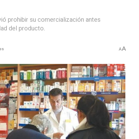
vió prohibir su comercialización antes
dad del producto.
A
es
A