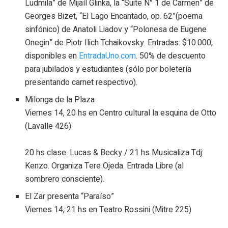
Ludmila” de Mijaíl Glinka, la “Suite N° 1 de Carmen” de
Georges Bizet, “El Lago Encantado, op. 62”(poema
sinfónico) de Anatoli Liadov y “Polonesa de Eugene
Onegin” de Piotr Ilich Tchaikovsky. Entradas: $10.000,
disponibles en
EntradaUno.com
. 50% de descuento
para jubilados y estudiantes (sólo por boletería
presentando carnet respectivo).
Milonga de la Plaza
Viernes 14, 20 hs en Centro cultural la esquina de Otto
(Lavalle 426)
20 hs clase: Lucas & Becky / 21 hs Musicaliza Tdj:
Kenzo. Organiza Tere Ojeda. Entrada Libre (al
sombrero consciente).
El Zar presenta “Paraíso”
Viernes 14, 21 hs en Teatro Rossini (Mitre 225)