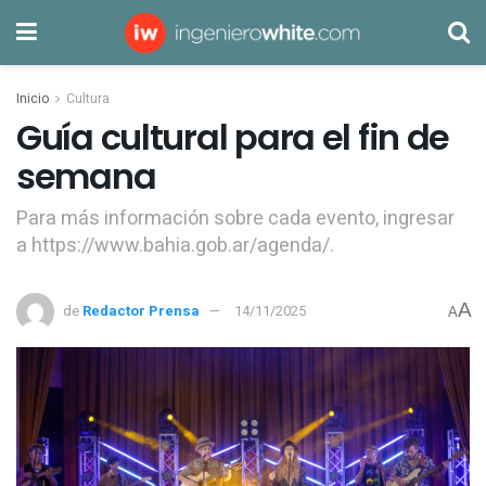
Inicio
Cultura
Guía cultural para el fin de
semana
Para más información sobre cada evento, ingresar
a https://www.bahia.gob.ar/agenda/.
A
de
Redactor Prensa
14/11/2025
A