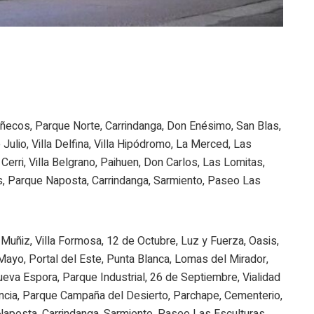
uñecos, Parque Norte, Carrindanga, Don Enésimo, San Blas,
ue Julio, Villa Delfina, Villa Hipódromo, La Merced, Las
l Cerri, Villa Belgrano, Paihuen, Don Carlos, Las Lomitas,
os, Parque Naposta, Carrindanga, Sarmiento, Paseo Las
 Muñiz, Villa Formosa, 12 de Octubre, Luz y Fuerza, Oasis,
 Mayo, Portal del Este, Punta Blanca, Lomas del Mirador,
eva Espora, Parque Industrial, 26 de Septiembre, Vialidad
ncia, Parque Campaña del Desierto, Parchape, Cementerio,
aposta, Carrindanga, Sarmiento, Paseo Las Esculturas.