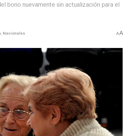
el bono nuevamente sin actualización para el
A
a
,
Nacionales
A