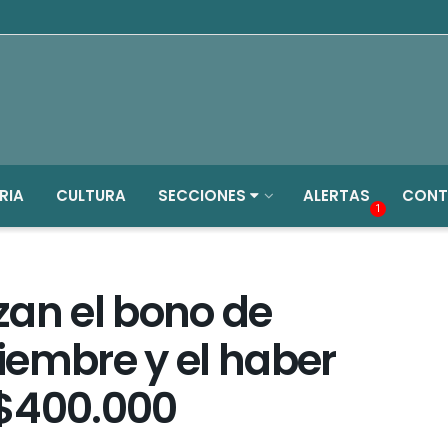
RIA
CULTURA
SECCIONES
ALERTAS
CONT
1
izan el bono de
iembre y el haber
s $400.000