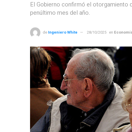
El Gobierno confirmó el otorgamiento d
penúltimo mes del año.
de
Ingeniero White
28/10/2025
en
Economí