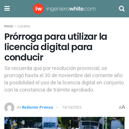
Inicio
Locales
Prórroga para utilizar la
licencia digital para
conducir
Se recuerda que por resolución provincial, se
prorrogó hasta el 30 de noviembre del corriente año
la posibilidad el uso de la licencia digital en conjunto
con la constancia de trámite aprobado.
A
de
Redactor Prensa
14/10/2025
A