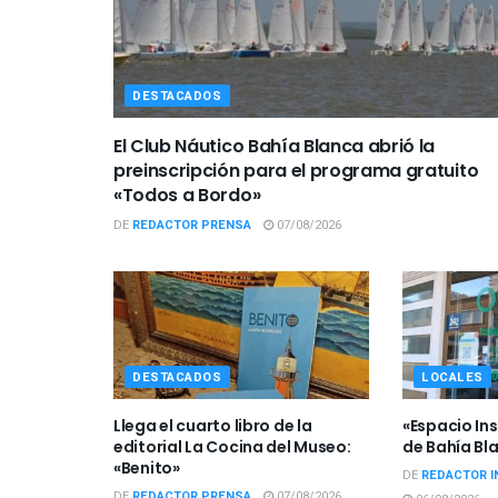
DESTACADOS
El Club Náutico Bahía Blanca abrió la
preinscripción para el programa gratuito
«Todos a Bordo»
DE
REDACTOR PRENSA
07/08/2026
DESTACADOS
LOCALES
Llega el cuarto libro de la
«Espacio Ins
editorial La Cocina del Museo:
de Bahía Bl
«Benito»
DE
REDACTOR I
DE
REDACTOR PRENSA
07/08/2026