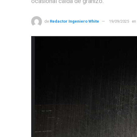
ocasional caída de granizo.
de
Redactor Ingeniero White
19/09/2025
en