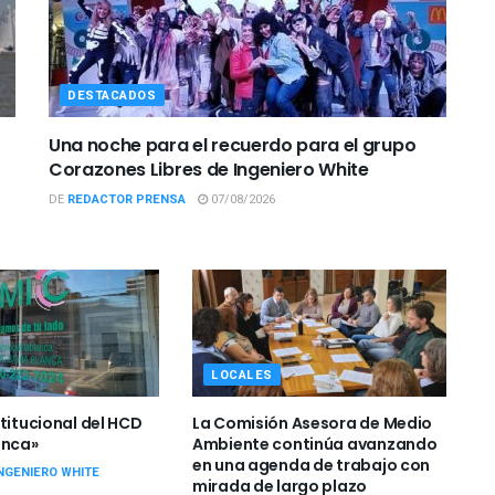
DESTACADOS
Una noche para el recuerdo para el grupo
Corazones Libres de Ingeniero White
DE
REDACTOR PRENSA
07/08/2026
LOCALES
titucional del HCD
La Comisión Asesora de Medio
anca»
Ambiente continúa avanzando
en una agenda de trabajo con
NGENIERO WHITE
mirada de largo plazo