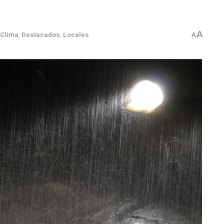
A
Clima
,
Destacados
,
Locales
A