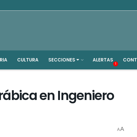
RIA
CULTURA
SECCIONES
ALERTAS
CONT
1
rábica en Ingeniero
A
A