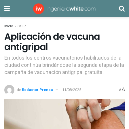
Inicio
Salud
Aplicación de vacuna
antigripal
En todos los centros vacunatorios habilitados de la
ciudad continúa brindándose la segunda etapa de la
campaña de vacunación antigripal gratuita.
A
de
Redactor Prensa
11/08/2025
A