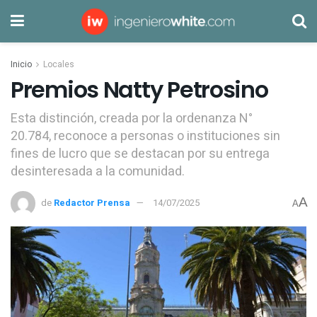
Inicio
Locales
Premios Natty Petrosino
Esta distinción, creada por la ordenanza N°
20.784, reconoce a personas o instituciones sin
fines de lucro que se destacan por su entrega
desinteresada a la comunidad.
A
de
Redactor Prensa
14/07/2025
A