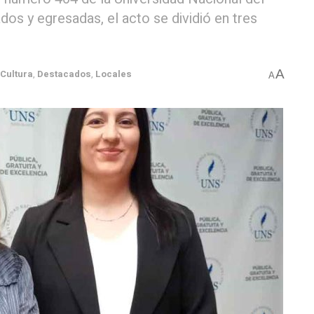
dos y egresadas, el acto se dividió en tres
A
Cultura
,
Destacados
,
Locales
A