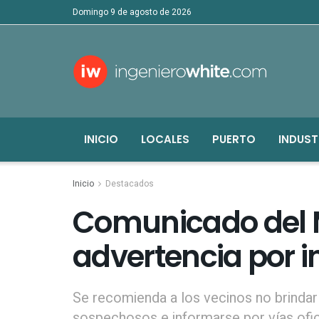
domingo 9 de agosto de 2026
INICIO
LOCALES
PUERTO
INDUST
Inicio
Destacados
Comunicado del M
advertencia por i
Se recomienda a los vecinos no brindar
sospechosos e informarse por vías ofic