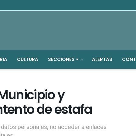
RIA
CULTURA
SECCIONES
ALERTAS
CONT
unicipio y
ntento de estafa
 datos personales, no acceder a enlaces
iales.