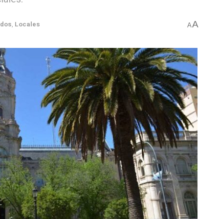
A
ados
,
Locales
A