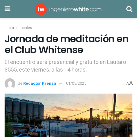
Inicio
Locales
Jornada de meditación en
el Club Whitense
El encuentro será presencial y gratuito en Lautaro
3555, este viernes, a las 14 horas.
A
de
Redactor Prensa
01/05/2025
A