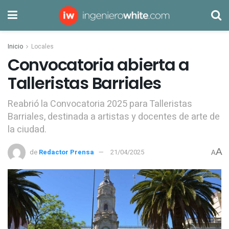
Inicio
Locales
Convocatoria abierta a
Talleristas Barriales
Reabrió la Convocatoria 2025 para Talleristas
Barriales, destinada a artistas y docentes de arte de
la ciudad.
A
de
Redactor Prensa
21/04/2025
A