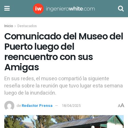
Inicio
Destacados
Comunicado del Museo del
Puerto luego del
reencuentro con sus
Amigas
En sus redes, el museo compartió la siguiente
reseña sobre la reunión que tuvo lugar esta semana
luego de la inundación.
A
de
Redactor Prensa
18/04/2025
A