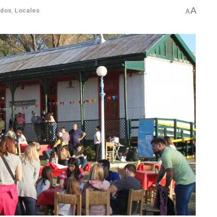
A
ados
,
Locales
A