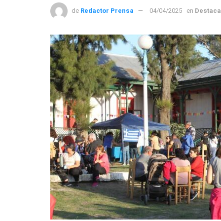
de
Redactor Prensa
04/04/2025
en
Destac