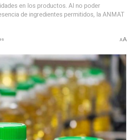
ridades en los productos. Al no poder
presencia de ingredientes permitidos, la ANMAT
A
es
A