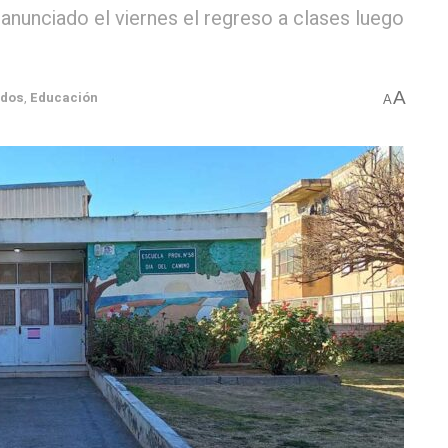
anunciado el viernes el regreso a clases luego
A
ados
,
Educación
A