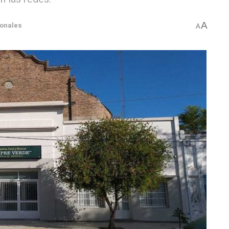
A
ionales
A