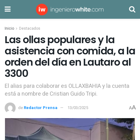
Inicio
Destacados
Las ollas populares y la
asistencia con comida, a la
orden del día en Lautaro al
3300
El alias para colaborar es OLLAXBAHIA y la cuenta
está a nombre de Cristian Guido Tripi.
A
de
Redactor Prensa
13/03/2025
A