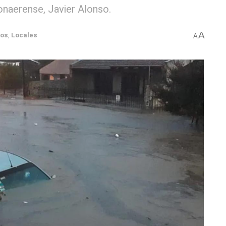
onaerense, Javier Alonso.
A
dos
,
Locales
A