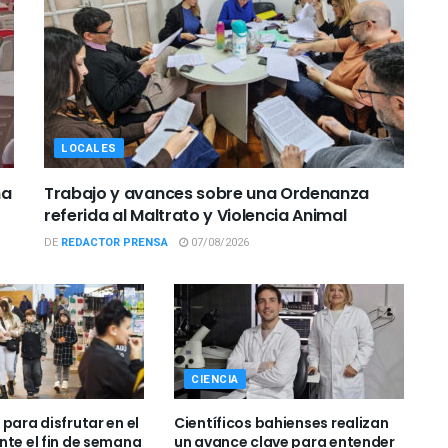
LOCALES
ña
Trabajo y avances sobre una Ordenanza
referida al Maltrato y Violencia Animal
DE
REDACTOR PRENSA
07/08/2026
CIENCIA
para disfrutar en el
Científicos bahienses realizan
nte el fin de semana
un avance clave para entender