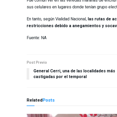
Fue común ver en las veredas marañas de enchufe
sus celulares en lugares donde tenían grupo elec
En tanto, según Vialidad Nacional,
las rutas de a
restricciones debido a anegamientos y soca
Fuente: NA
Post Previo
General Cerri, una de las localidades más
castigadas por el temporal
Related
Posts