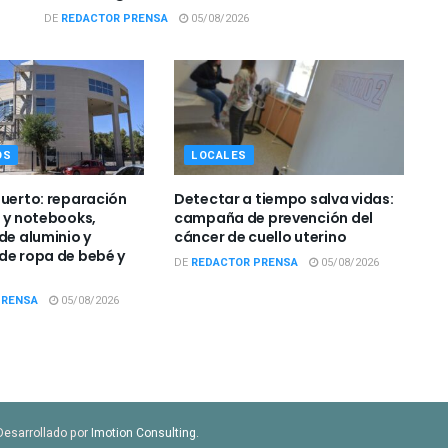
DE
REDACTOR PRENSA
05/08/2026
OS
LOCALES
Puerto: reparación
Detectar a tiempo salva vidas:
s y notebooks,
campaña de prevención del
de aluminio y
cáncer de cuello uterino
de ropa de bebé y
DE
REDACTOR PRENSA
05/08/2026
PRENSA
05/08/2026
Desarrollado por
Imotion Consulting
.