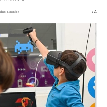
A
ados
,
Locales
A