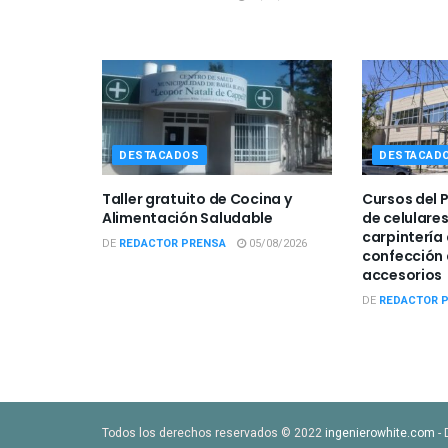
DESTACADOS
DESTACAD
Taller gratuito de Cocina y
Cursos del 
Alimentación Saludable
de celulare
carpintería 
DE
REDACTOR PRENSA
05/08/2026
confección 
accesorios
DE
REDACTOR 
Todos los derechos reservados © 2022
ingenierowhite.com
- 