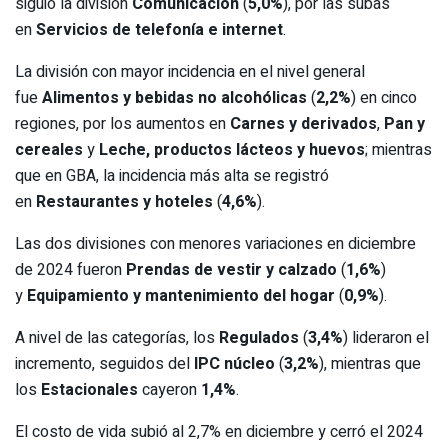
siguió la división
Comunicación
(
5,0%
), por las subas
en
Servicios de telefonía e internet
.
La división con mayor incidencia en el nivel general
fue
Alimentos y bebidas no alcohólicas
(
2,2%
) en cinco
regiones, por los aumentos en
Carnes y derivados
,
Pan y
cereales
y
Leche, productos lácteos y huevos
; mientras
que en GBA, la incidencia más alta se registró
en
Restaurantes y hoteles
(
4,6%
).
Las dos divisiones con menores variaciones en diciembre
de 2024 fueron
Prendas de vestir y calzado
(
1,6%
)
y
Equipamiento y mantenimiento del hogar
(
0,9%
).
A nivel de las categorías, los
Regulados
(
3,4%
) lideraron el
incremento, seguidos del
IPC núcleo
(
3,2%
), mientras que
los
Estacionales
cayeron
1,4%
.
El costo de vida subió al 2,7% en diciembre y cerró el 2024