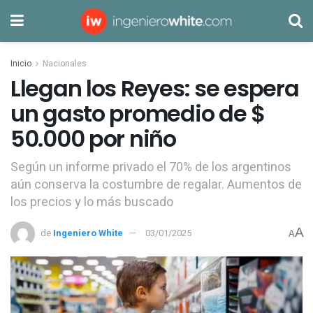
Inicio
Nacionales
Llegan los Reyes: se espera
un gasto promedio de $
50.000 por niño
Según un informe privado el 70% de los argentinos
aún conserva la costumbre de regalar. Aumentos de
los precios y lo más buscado
A
de
Ingeniero White
03/01/2025
A