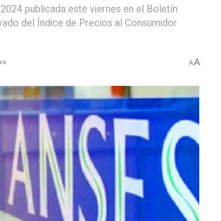
2024 publicada este viernes en el Boletín
rivado del Índice de Precios al Consumidor
A
es
A