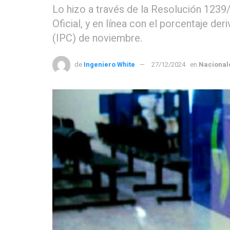
Lo hizo a través de la Resolución 1239/
Oficial, y en línea con el porcentaje de
(IPC) de noviembre.
de
Ingeniero White
27/12/2024
en
Nacional