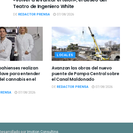
Teatro de Ingeniero White
DE
REDACTOR PRENSA
07/08/2026
LOCALES
bahienses realizan
Avanzan las obras del nuevo
lave para entender
puente de Pampa Central sobre
el cannabis en el
el Canal Maldonado
DE
REDACTOR PRENSA
07/08/2026
PRENSA
07/08/2026
Desarrollado por
Imotion Consulting
.