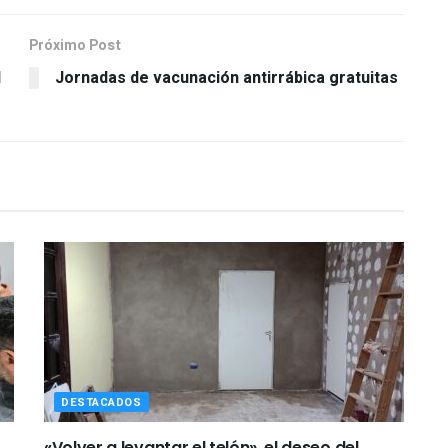
Próximo Post
l
Jornadas de vacunación antirrábica gratuitas
DESTACADOS
«Volver a levantar el telón», el deseo del