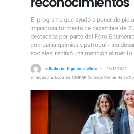
reconocimientos
El programa que ayudó a poner de pie a
impiadosa tormenta de diciembre de 20
destacada por parte del Foro Ecuménico 
compañía química y petroquímica desarr
sociales, recibió una mención al mérito
de
Redactor Ingeniero White
26/12/2024
en
Industria
,
Locales
,
UNIPAR Consejo Comunitario Co