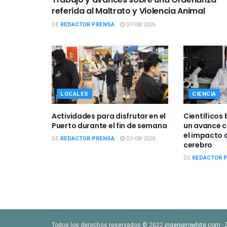
referida al Maltrato y Violencia Animal
DE
REDACTOR PRENSA
07/08/2026
LOCALES
CIENCIA
Actividades para disfrutar en el
Científicos 
Puerto durante el fin de semana
un avance c
el impacto d
DE
REDACTOR PRENSA
07/08/2026
cerebro
DE
REDACTOR 
Todos los derechos reservados © 2022
ingenierowhite.com
- 