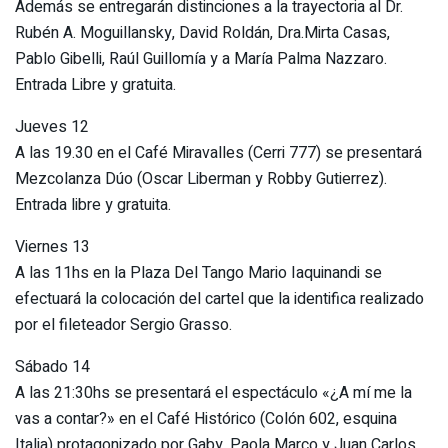
Además se entregarán distinciones a la trayectoria al Dr.
Rubén A. Moguillansky, David Roldán, Dra.Mirta Casas,
Pablo Gibelli, Raúl Guillomía y a María Palma Nazzaro.
Entrada Libre y gratuita.
Jueves 12
A las 19.30 en el Café Miravalles (Cerri 777) se presentará
Mezcolanza Dúo (Oscar Liberman y Robby Gutierrez).
Entrada libre y gratuita.
Viernes 13
A las 11hs en la Plaza Del Tango Mario Iaquinandi se
efectuará la colocación del cartel que la identifica realizado
por el fileteador Sergio Grasso.
Sábado 14
A las 21:30hs se presentará el espectáculo «¿A mí me la
vas a contar?» en el Café Histórico (Colón 602, esquina
Italia) protagonizado por Gaby. Paola Marco y Juan Carlos