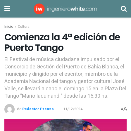
Inicio
Cultura
Comienza la 4ª edición de
Puerto Tango
El Festival de música ciudadana impulsado por el
Consorcio de Gestión del Puerto de Bahía Blanca, el
municipio y dirigido por el escritor, miembro de la
Academia Nacional del tango y gestor cultural José
Valle, se llevará a cabo el domingo 15 en la Plaza Del
Tango "Mario Iaquinandi" desde las 15.30 hs.
A
de
Redactor Prensa
11/12/2024
A