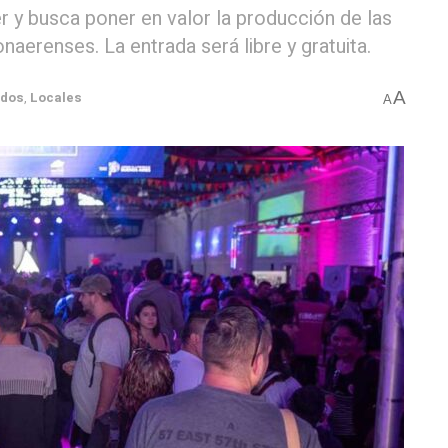
r y busca poner en valor la producción de las
aerenses. La entrada será libre y gratuita.
A
ados
,
Locales
A