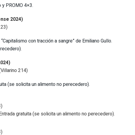
to y PROMO 4×3.
ense 2024)
223)
Capitalismo con tracción a sangre” de Emiliano Gullo.
erecedero).
2024)
Villarino 214)
ita (se solicita un alimento no perecedero).
3)
ntrada gratuita (se solicita un alimento no perecedero).
3)