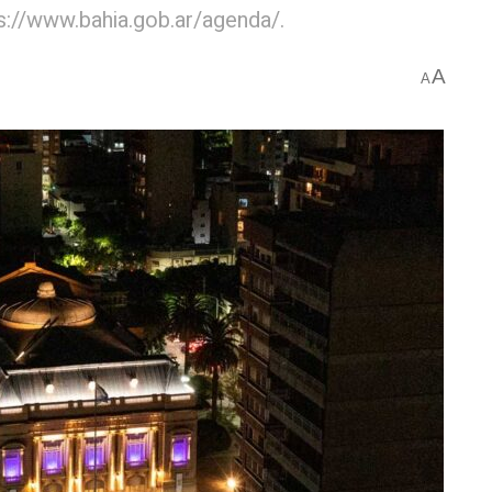
s://www.bahia.gob.ar/agenda/.
A
A