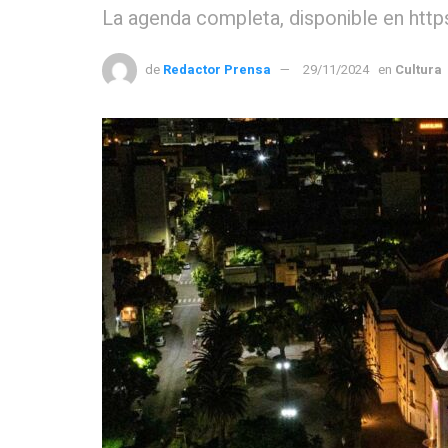
La agenda completa, disponible en http
de
Redactor Prensa
29/11/2024
en
Cultura