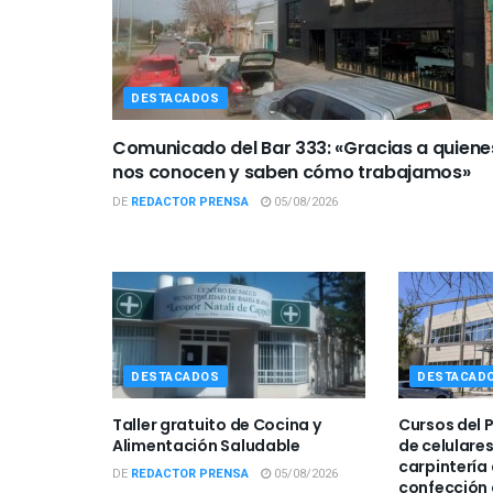
DESTACADOS
Comunicado del Bar 333: «Gracias a quiene
nos conocen y saben cómo trabajamos»
DE
REDACTOR PRENSA
05/08/2026
DESTACADOS
DESTACAD
Taller gratuito de Cocina y
Cursos del 
Alimentación Saludable
de celulare
carpintería 
DE
REDACTOR PRENSA
05/08/2026
confección 