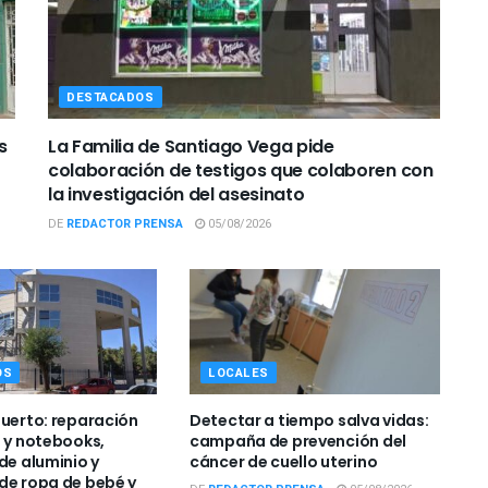
DESTACADOS
s
La Familia de Santiago Vega pide
colaboración de testigos que colaboren con
la investigación del asesinato
DE
REDACTOR PRENSA
05/08/2026
OS
LOCALES
Puerto: reparación
Detectar a tiempo salva vidas:
s y notebooks,
campaña de prevención del
de aluminio y
cáncer de cuello uterino
de ropa de bebé y