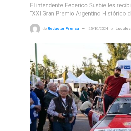
El intendente Federico Susbielles reci
“XXl Gran Premio Argentino Histórico d
de
Redactor Prensa
25/10/2024
en
Locales