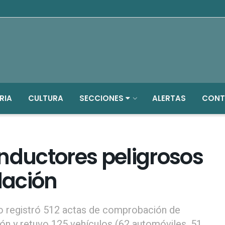
RIA
CULTURA
SECCIONES
ALERTAS
CONT
nductores peligrosos
lación
 registró 512 actas de comprobación de
ón y retuvo 125 vehículos (62 automóviles, 51