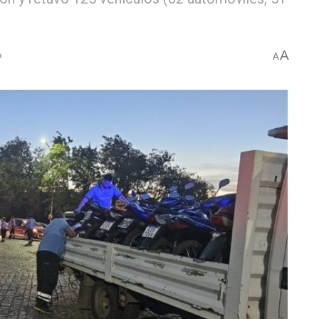
A
o
A